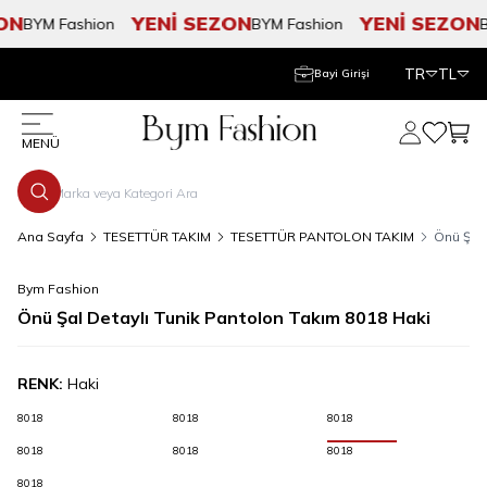
ON
YENİ SEZON
YENİ SEZON
BYM Fashion
BYM Fashion
BY
TR
TL
Bayi Girişi
Hesabım
Favorile
Sepe
MENÜ
Ana Sayfa
TESETTÜR TAKIM
TESETTÜR PANTOLON TAKIM
Önü Şal 
Bym Fashion
Önü Şal Detaylı Tunik Pantolon Takım 8018 Haki
RENK:
Haki
8018
8018
8018
8018
8018
8018
8018