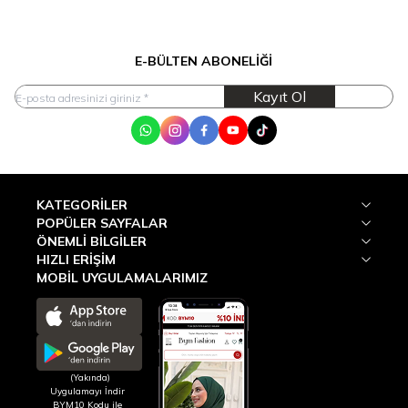
E-BÜLTEN ABONELIĞI
Kayıt Ol
WhatsApp
Instagram
Facebook
Youtube
Tik Tok
KATEGORILER
POPÜLER SAYFALAR
ÖNEMLI BILGILER
HIZLI ERIŞIM
MOBİL UYGULAMALARIMIZ
(Yakında)
Uygulamayı İndir
BYM10 Kodu ile