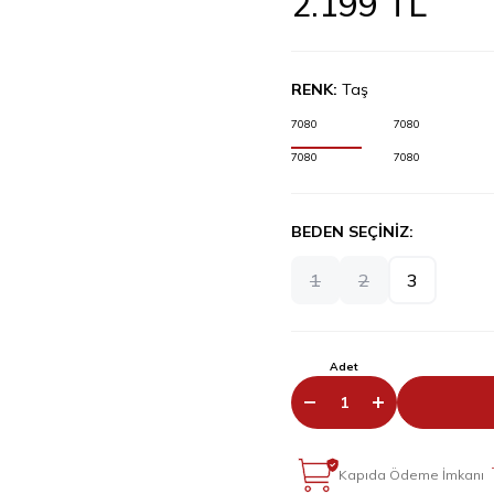
2.199
TL
RENK:
Taş
7080
7080
7080
7080
BEDEN SEÇİNİZ:
1
2
3
Adet
Kapıda Ödeme İmkanı