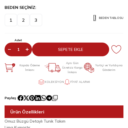
BEDEN SEÇİNİZ:
BEDEN TABLOSU
1
2
3
Adet
SEPETE EKLE
Aynı Gün
Kapıda Ödeme
Yurtiçi ve Yurtdışına
Ücretsiz Kargo
İmkanı
Gönderim
İmkanı
KOLEKSIYON
FIYAT ALARMI
Paylaş :
Ürün Özellikleri
Omuz Büzgü Detaylı Tunik Takım
Lima Kumaştır.