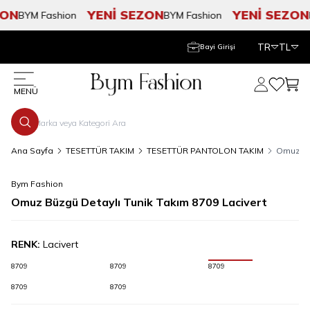
ON
YENİ SEZON
YENİ SEZON
BYM Fashion
BYM Fashion
B
TR
TL
Bayi Girişi
Hesabım
Favorile
Sepe
MENÜ
Ana Sayfa
TESETTÜR TAKIM
TESETTÜR PANTOLON TAKIM
Omuz Büz
Bym Fashion
Omuz Büzgü Detaylı Tunik Takım 8709 Lacivert
RENK:
Lacivert
8709
8709
8709
8709
8709