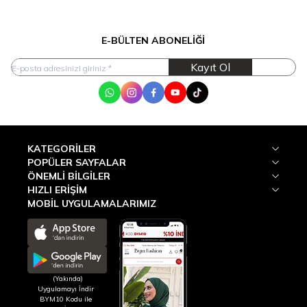
E-BÜLTEN ABONELIĞI
Kayıt Ol
WhatsApp
Instagram
Facebook
Youtube
Tik Tok
KATEGORILER
POPÜLER SAYFALAR
ÖNEMLI BILGILER
HIZLI ERIŞIM
MOBİL UYGULAMALARIMIZ
(Yakında)
Uygulamayı İndir
BYM10 Kodu ile