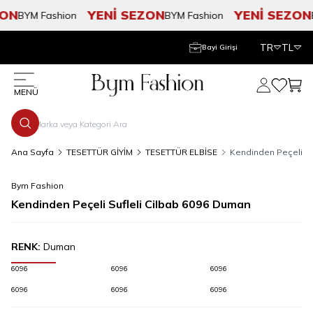
ON
YENİ SEZON
YENİ SEZON
BYM Fashion
BYM Fashion
B
TR
TL
Bayi Girişi
Hesabım
Favorile
Sepe
MENÜ
Ana Sayfa
TESETTÜR GİYİM
TESETTÜR ELBİSE
Kendinden Peçeli Su
Bym Fashion
Kendinden Peçeli Sufleli Cilbab 6096 Duman
RENK:
Duman
6096
6096
6096
6096
6096
6096