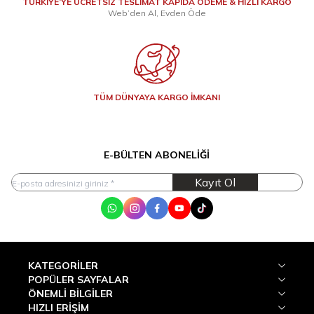
TÜRKİYE’YE ÜCRETSİZ TESLİMAT KAPIDA ÖDEME & HIZLI KARGO
Web’den Al, Evden Öde
TÜM DÜNYAYA KARGO İMKANI
E-BÜLTEN ABONELIĞI
Kayıt Ol
WhatsApp
Instagram
Facebook
Youtube
Tik Tok
KATEGORILER
POPÜLER SAYFALAR
ÖNEMLI BILGILER
HIZLI ERIŞIM