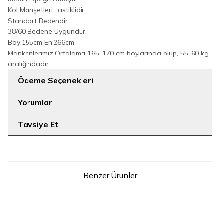
Kol Manşetleri Lastiklidir.
Standart Bedendir.
38/60 Bedene Uygundur.
Boy:155cm En:266cm
Mankenlerimiz Ortalama 165-170 cm boylarında olup, 55-60 kg
aralığındadır.
Ödeme Seçenekleri
Yorumlar
Tavsiye Et
Benzer Ürünler
2
2
STD
STD
Belden Lastikli Nakışlı Elbise
Belden Lastikli Nakışlı Elbise
YENI
YENI
7001 Vizon
7001 Gümüş