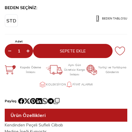
BEDEN SEÇİNİZ:
BEDEN TABLOSU
STD
Adet
SEPETE EKLE
Aynı Gün
Kapıda Ödeme
Yurtiçi ve Yurtdışına
Ücretsiz Kargo
İmkanı
Gönderim
İmkanı
KOLEKSIYON
FIYAT ALARMI
Paylaş :
Ürün Özellikleri
Kendinden Peçeli Sufleli Cilbab
Medine İpeği Kumaştır.