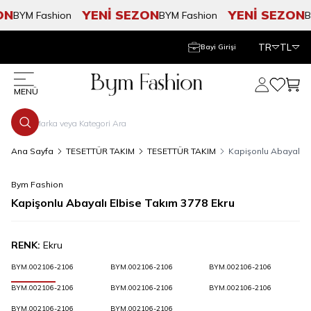
N
YENİ SEZON
YENİ SEZON
BYM Fashion
BYM Fashion
BY
TR
TL
Bayi Girişi
Hesabım
Favorile
Sepe
MENÜ
Ana Sayfa
TESETTÜR TAKIM
TESETTÜR TAKIM
Kapişonlu Abayalı E
Bym Fashion
Kapişonlu Abayalı Elbise Takım 3778 Ekru
RENK:
Ekru
BYM.002106-2106
BYM.002106-2106
BYM.002106-2106
BYM.002106-2106
BYM.002106-2106
BYM.002106-2106
BYM.002106-2106
BYM.002106-2106