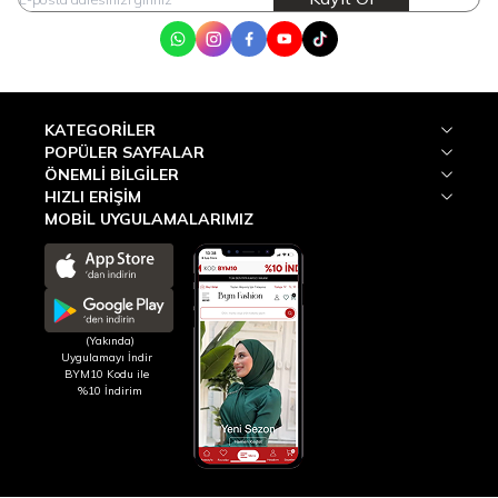
WhatsApp
Instagram
Facebook
Youtube
Tik Tok
KATEGORILER
POPÜLER SAYFALAR
ÖNEMLI BILGILER
HIZLI ERIŞIM
MOBİL UYGULAMALARIMIZ
(Yakında)
Uygulamayı İndir
BYM10 Kodu ile
%10 İndirim