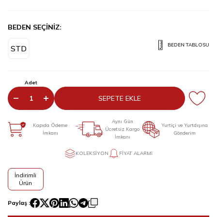
BEDEN SEÇİNİZ:
BEDEN TABLOSU
STD
Adet
SEPETE EKLE
Aynı Gün
Kapıda Ödeme
Yurtiçi ve Yurtdışına
Ücretsiz Kargo
İmkanı
Gönderim
İmkanı
KOLEKSIYON
FIYAT ALARMI
İndirimli
Ürün
Paylaş :