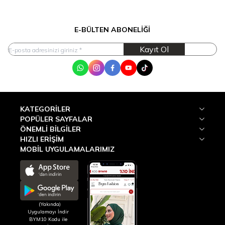
E-BÜLTEN ABONELIĞI
Kayıt Ol
WhatsApp
Instagram
Facebook
Youtube
Tik Tok
KATEGORILER
POPÜLER SAYFALAR
ÖNEMLI BILGILER
HIZLI ERIŞIM
MOBİL UYGULAMALARIMIZ
(Yakında)
Uygulamayı İndir
BYM10 Kodu ile