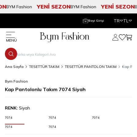
N
YENİ SEZON
YENİ SEZON
BYM Fashion
BYM Fashion
BY
TR
TL
Bayi Girişi
Hesabım
Favorile
Sepe
MENÜ
Ana Sayfa
TESETTÜR TAKIM
TESETTÜR PANTOLON TAKIM
Kap Pan
Bym Fashion
Kap Pantolonlu Takım 7074 Siyah
RENK:
Siyah
7074
7074
7074
7074
7074