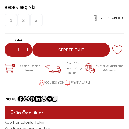
BEDEN SEÇİNİZ:
BEDEN TABLOSU
1
2
3
Adet
SEPETE EKLE
Aynı Gün
Kapıda Ödeme
Yurtiçi ve Yurtdışına
Ücretsiz Kargo
İmkanı
Gönderim
İmkanı
KOLEKSIYON
FIYAT ALARMI
Paylaş :
Ürün Özellikleri
Kap Pantolonlu Takım
Kap Boydan Fermuarlıdır.