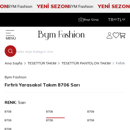
ON
YENİ SEZON
YENİ SEZON
BYM Fashion
BYM Fashion
B
TR
TL
Bayi Girişi
Hesabım
Favorile
Sepe
MENÜ
Ana Sayfa
TESETTÜR TAKIM
TESETTÜR PANTOLON TAKIM
Fırfırlı
Bym Fashion
Fırfırlı Yarasakol Takım 8706 Sarı
RENK:
Sarı
8706
8706
8706
8706
8706
8706
8706