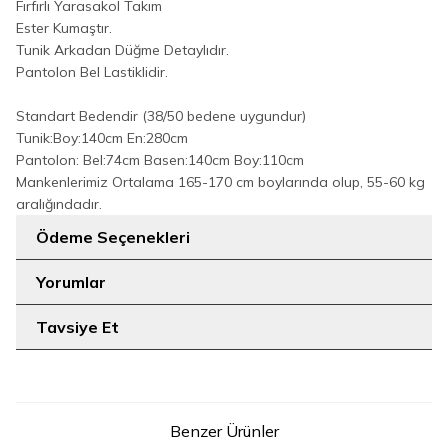
Fırfırlı Yarasakol Takım
Ester Kumaştır.
Tunik Arkadan Düğme Detaylıdır.
Pantolon Bel Lastiklidir.
Standart Bedendir (38/50 bedene uygundur)
Tunik:Boy:140cm En:280cm
Pantolon: Bel:74cm Basen:140cm Boy:110cm
Mankenlerimiz Ortalama 165-170 cm boylarında olup, 55-60 kg
aralığındadır.
Ödeme Seçenekleri
Yorumlar
Tavsiye Et
Benzer Ürünler
9
9
1
2
3
1
2
3