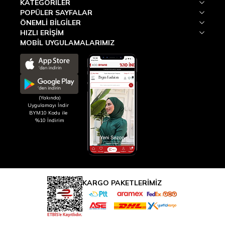
KATEGORILER
POPÜLER SAYFALAR
ÖNEMLI BILGILER
HIZLI ERIŞIM
MOBİL UYGULAMALARIMIZ
(Yakında)
Uygulamayı İndir
BYM10 Kodu ile
%10 İndirim
KARGO PAKETLERİMİZ