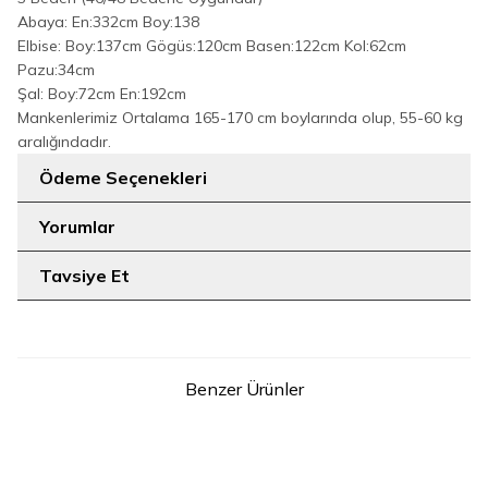
Abaya: En:332cm Boy:138
Elbise: Boy:137cm Gögüs:120cm Basen:122cm Kol:62cm
Pazu:34cm
Şal: Boy:72cm En:192cm
Mankenlerimiz Ortalama 165-170 cm boylarında olup, 55-60 kg
aralığındadır.
Ödeme Seçenekleri
Yorumlar
Tavsiye Et
Benzer Ürünler
6
7
1
2
3
1
2
3
Çiçek Desenli Keten Üçlü
Önü Şal Detaylı Tunik Pantolon
Takım 8031 Kahverengi
Takım 8018 Bordo