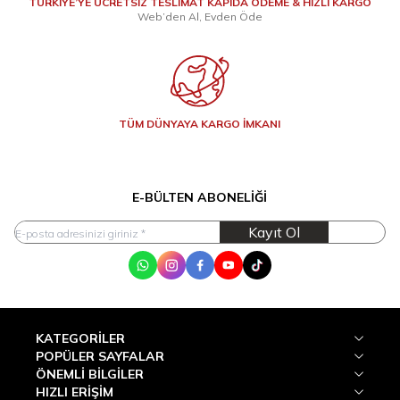
TÜRKİYE’YE ÜCRETSİZ TESLİMAT KAPIDA ÖDEME & HIZLI KARGO
Web’den Al, Evden Öde
TÜM DÜNYAYA KARGO İMKANI
E-BÜLTEN ABONELIĞI
Kayıt Ol
WhatsApp
Instagram
Facebook
Youtube
Tik Tok
KATEGORILER
POPÜLER SAYFALAR
ÖNEMLI BILGILER
HIZLI ERIŞIM