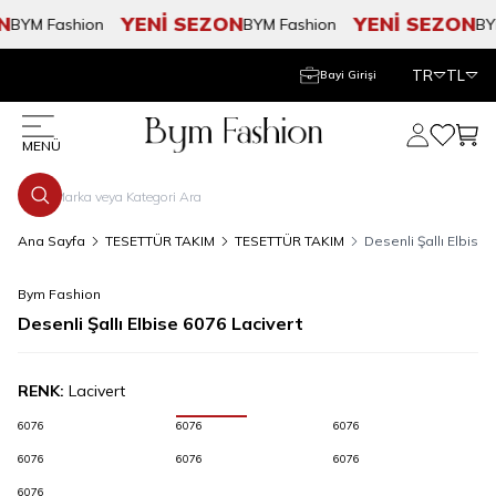
YENİ SEZON
YENİ SEZON
BYM Fashion
BYM Fashion
BYM 
TR
TL
Bayi Girişi
Hesabım
Favorile
Sepe
MENÜ
Ana Sayfa
TESETTÜR TAKIM
TESETTÜR TAKIM
Desenli Şallı Elbise 
Bym Fashion
Desenli Şallı Elbise 6076 Lacivert
RENK:
Lacivert
6076
6076
6076
6076
6076
6076
6076