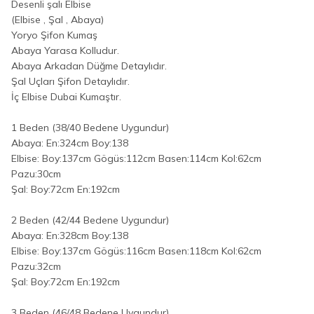
Desenli şalı Elbise
(Elbise , Şal , Abaya)
Yoryo Şifon Kumaş
Abaya Yarasa Kolludur.
Abaya Arkadan Düğme Detaylıdır.
Şal Uçları Şifon Detaylıdır.
İç Elbise Dubai Kumaştır.
1 Beden (38/40 Bedene Uygundur)
Abaya: En:324cm Boy:138
Elbise: Boy:137cm Gögüs:112cm Basen:114cm Kol:62cm
Pazu:30cm
Şal: Boy:72cm En:192cm
2 Beden (42/44 Bedene Uygundur)
Abaya: En:328cm Boy:138
Elbise: Boy:137cm Gögüs:116cm Basen:118cm Kol:62cm
Pazu:32cm
Şal: Boy:72cm En:192cm
3 Beden (46/48 Bedene Uygundur)