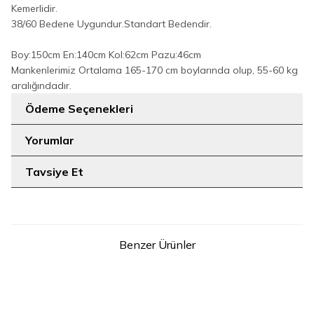
Kemerlidir.
38/60 Bedene Uygundur.Standart Bedendir.
Boy:150cm En:140cm Kol:62cm Pazu:46cm
Mankenlerimiz Ortalama 165-170 cm boylarında olup, 55-60 kg
aralığındadır.
Ödeme Seçenekleri
Yorumlar
Tavsiye Et
Benzer Ürünler
4
5
STD
1
2
3
Yakalı Dantel Güpür Detay
Danteli Şallı Abaya Şal
YENI
Abaya 7830 Siyah
Hediyelidir! 7069 Siyah
1.799
TL
2.699
TL