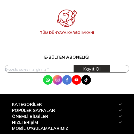
TÜM DÜNYAYA KARGO İMKANI
E-BÜLTEN ABONELIĞI
Kayıt Ol
WhatsApp
Instagram
Facebook
Youtube
Tik Tok
KATEGORILER
POPÜLER SAYFALAR
ÖNEMLI BILGILER
HIZLI ERIŞIM
MOBİL UYGULAMALARIMIZ