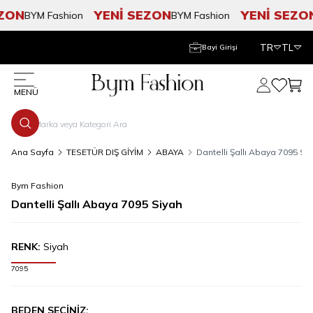
ZON
YENİ SEZON
YENİ SEZON
BYM Fashion
BYM Fashion
TR
TL
Bayi Girişi
Hesabım
Favorile
Sepe
MENÜ
Ana Sayfa
TESETÜR DIŞ GİYİM
ABAYA
Dantelli Şallı Abaya 7095 Si
Bym Fashion
Dantelli Şallı Abaya 7095 Siyah
RENK:
Siyah
7095
BEDEN SEÇİNİZ: