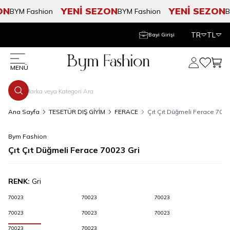
N
YENİ SEZON
YENİ SEZON
BYM Fashion
BYM Fashion
BY
TR
TL
Bayi Girişi
Hesabım
Favorile
Sepe
MENÜ
Ana Sayfa
TESETÜR DIŞ GİYİM
FERACE
Çıt Çıt Düğmeli Ferace 7002
Bym Fashion
Çıt Çıt Düğmeli Ferace 70023 Gri
RENK:
Gri
70023
70023
70023
70023
70023
70023
70023
70023