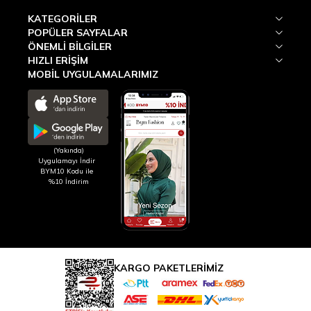
KATEGORILER
POPÜLER SAYFALAR
ÖNEMLI BILGILER
HIZLI ERIŞIM
MOBİL UYGULAMALARIMIZ
(Yakında)
Uygulamayı İndir
BYM10 Kodu ile
%10 İndirim
KARGO PAKETLERİMİZ