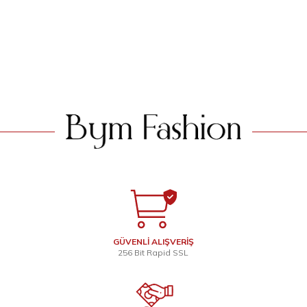
Büzgülü Mevlana Ferace 6007
Feracesi 6010 Gri
Ekru
1.399
TL
1.399
TL
SEPETE EKLE
SEPETE EKLE
GÜVENLİ ALIŞVERİŞ
256 Bit Rapid SSL