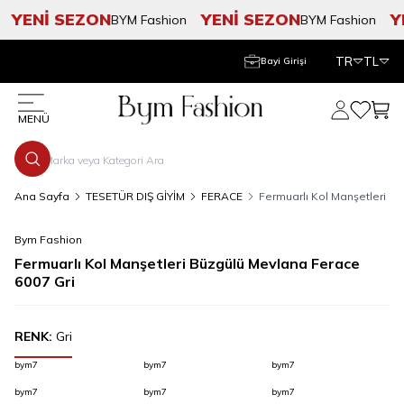
YENİ SEZON
YENİ SEZON
YE
BYM Fashion
BYM Fashion
TR
TL
Bayi Girişi
Hesabım
Favorile
Sepe
MENÜ
Ana Sayfa
TESETÜR DIŞ GİYİM
FERACE
Fermuarlı Kol Manşetleri B
Bym Fashion
Fermuarlı Kol Manşetleri Büzgülü Mevlana Ferace
6007 Gri
RENK:
Gri
bym7
bym7
bym7
bym7
bym7
bym7