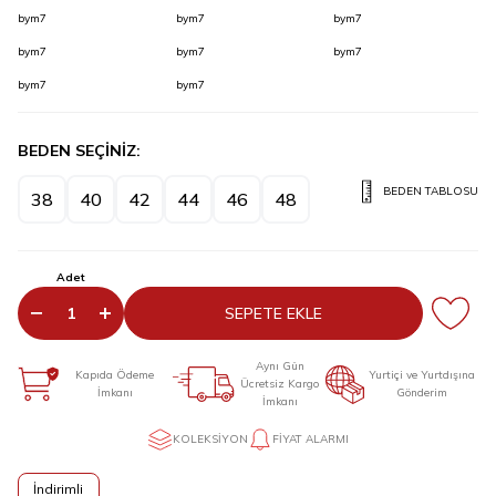
bym7
bym7
bym7
bym7
bym7
bym7
bym7
bym7
BEDEN SEÇİNİZ:
BEDEN TABLOSU
38
40
42
44
46
48
Adet
SEPETE EKLE
Aynı Gün
Kapıda Ödeme
Yurtiçi ve Yurtdışına
Ücretsiz Kargo
İmkanı
Gönderim
İmkanı
KOLEKSIYON
FIYAT ALARMI
İndirimli