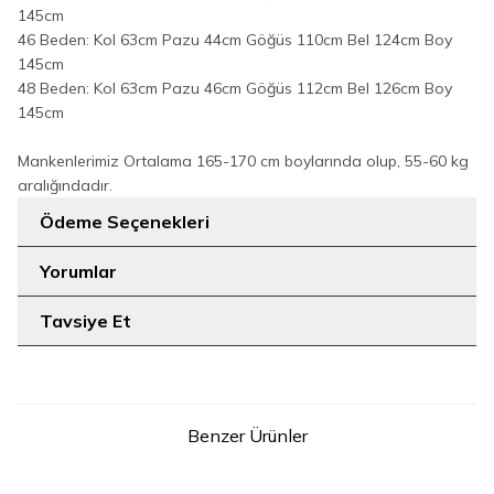
145cm
46 Beden: Kol 63cm Pazu 44cm Göğüs 110cm Bel 124cm Boy
145cm
48 Beden: Kol 63cm Pazu 46cm Göğüs 112cm Bel 126cm Boy
145cm
Mankenlerimiz Ortalama 165-170 cm boylarında olup, 55-60 kg
aralığındadır.
Ödeme Seçenekleri
Yorumlar
Tavsiye Et
Benzer Ürünler
14
7
38
40
42
44
46
48
STD
Fermuarlı Kol Manşetleri
Dantel Detay Şallı Namaz