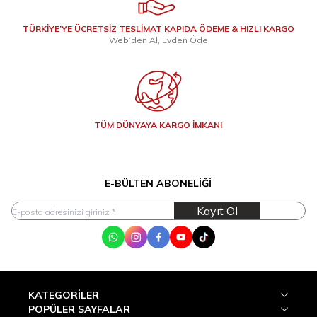
TÜRKİYE’YE ÜCRETSİZ TESLİMAT KAPIDA ÖDEME & HIZLI KARGO
Web’den Al, Evden Öde
TÜM DÜNYAYA KARGO İMKANI
E-BÜLTEN ABONELIĞI
Kayıt Ol
WhatsApp
Instagram
Facebook
Youtube
Tik Tok
KATEGORILER
POPÜLER SAYFALAR