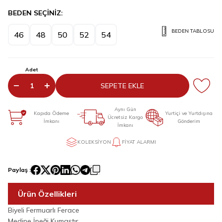
BEDEN SEÇİNİZ:
BEDEN TABLOSU
46
48
50
52
54
Adet
SEPETE EKLE
Aynı Gün
Kapıda Ödeme
Yurtiçi ve Yurtdışına
Ücretsiz Kargo
İmkanı
Gönderim
İmkanı
KOLEKSIYON
FIYAT ALARMI
Paylaş :
Ürün Özellikleri
Biyeli Fermuarlı Ferace
Medine İpeği Kumaştır.