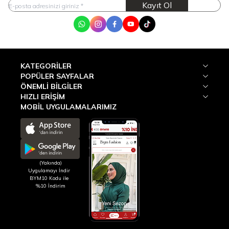
Kayıt Ol
WhatsApp
Instagram
Facebook
Youtube
Tik Tok
KATEGORILER
POPÜLER SAYFALAR
ÖNEMLI BILGILER
HIZLI ERIŞIM
MOBİL UYGULAMALARIMIZ
(Yakında)
Uygulamayı İndir
BYM10 Kodu ile
%10 İndirim