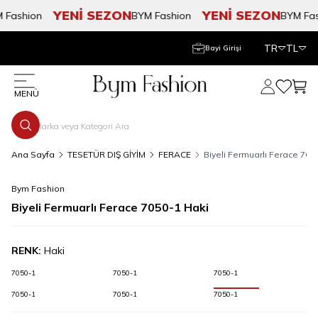
YENİ SEZON
YENİ SEZON
Fashion
BYM Fashion
BYM Fash
TR
TL
Bayi Girişi
Hesabım
Favorile
Sepe
MENÜ
Ana Sayfa
TESETÜR DIŞ GİYİM
FERACE
Biyeli Fermuarlı Ferace 705
Bym Fashion
Biyeli Fermuarlı Ferace 7050-1 Haki
RENK:
Haki
7050-1
7050-1
7050-1
7050-1
7050-1
7050-1