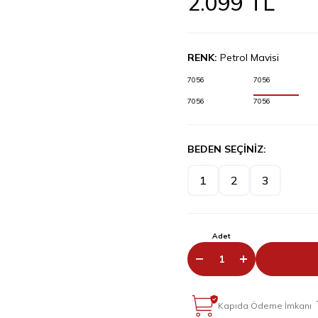
2.099
TL
RENK:
Petrol Mavisi
7056
7056
7056
7056
BEDEN SEÇİNİZ:
1
2
3
Adet
Kapıda Ödeme İmkanı