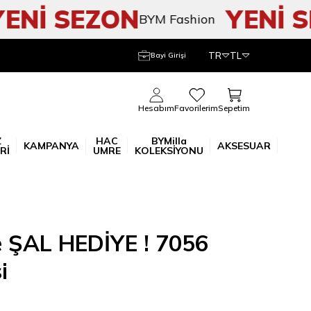
Nİ SEZON
YENİ SE
BYM Fashion
TR
TL
Bayi Girişi
Sepetim
Hesabım
Favorilerim
Z
HAC
BYMilla
KAMPANYA
AKSESUAR
Rİ
UMRE
KOLEKSİYONU
ce ŞAL HEDİYE ! 7056
i