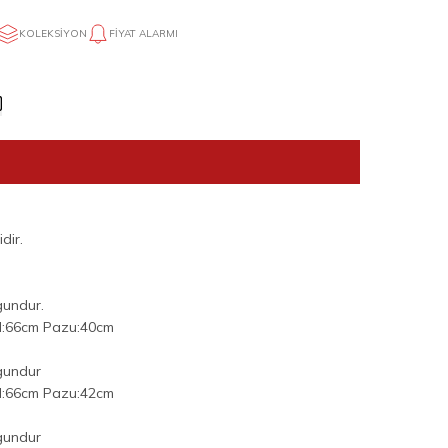
KOLEKSIYON
FIYAT ALARMI
dir.
gundur.
l:66cm Pazu:40cm
gundur
l:66cm Pazu:42cm
gundur