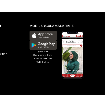
M
MOBİL UYGULAMALARIMIZ
(Yakında)
etleri
Uygulamayı İndir
BYM10 Kodu ile
%10 İndirim