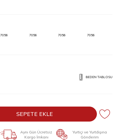
7056
7056
7056
7056
BEDEN TABLOSU
SEPETE EKLE
Aynı Gün Ücretsiz
Yurtiçi ve Yurtdışına
Kargo İmkanı
Gönderim