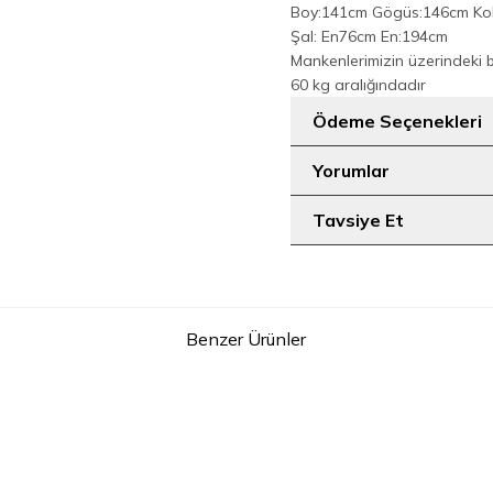
Boy:141cm Gögüs:146cm Ko
Şal: En76cm En:194cm
Mankenlerimizin üzerindeki 
60 kg aralığındadır
Ödeme Seçenekleri
Yorumlar
Tavsiye Et
Benzer Ürünler
7
tel Detay Şallı Namaz Feracesi 6010
Dantel Detay Şallı Nama
Gri
Kahvereng
1.399
TL
1.399
T