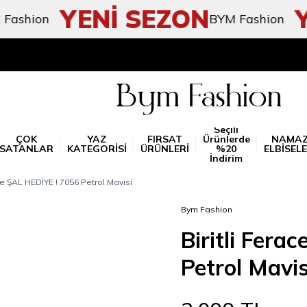
YENİ SEZON
YE
ion
BYM Fashion
Seçili
ÇOK
YAZ
FIRSAT
Ürünlerde
NAMA
SATANLAR
KATEGORİSİ
ÜRÜNLERİ
%20
ELBİSELE
İndirim
ace ŞAL HEDİYE ! 7056 Petrol Mavisi
Bym Fashion
Biritli Fera
Petrol Mavis