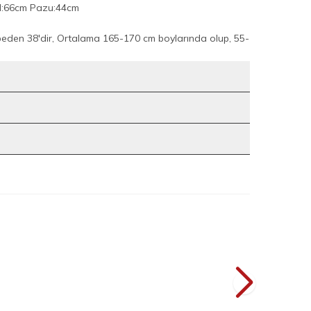
l:66cm Pazu:44cm
beden 38'dir, Ortalama 165-170 cm boylarında olup, 55-
7
7
z Feracesi 6010
Dantel Detay Şallı Namaz Feracesi 6010
i
Lacivert
L
1.399
TL