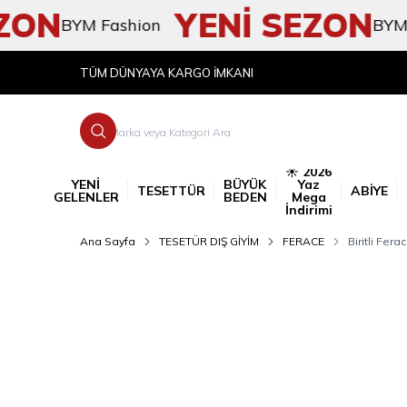
N
YENİ SEZON
BYM Fashion
BYM Fash
TÜM DÜNYAYA KARGO İMKANI
☀️ 2026
YENİ
BÜYÜK
Yaz
TESETTÜR
ABİYE
GELENLER
BEDEN
Mega
İndirimi
Ana Sayfa
TESETÜR DIŞ GİYİM
FERACE
Biritli Fer