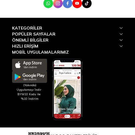
WhatsApp
Instagram
Facebook
Youtube
Tik Tok
KATEGORILER
POPÜLER SAYFALAR
ÖNEMLI BILGILER
HIZLI ERIŞIM
MOBİL UYGULAMALARIMIZ
(Yakında)
Uygulamayı İndir
BYM10 Kodu ile
%10 İndirim