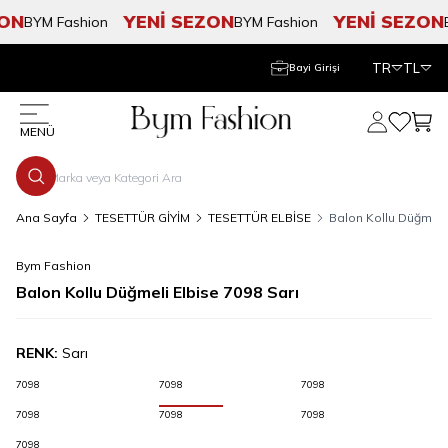
ON
YENİ SEZON
YENİ SEZON
BYM Fashion
BYM Fashion
B
TR
TL
Bayi Girişi
Hesabım
Favorile
Sepe
MENÜ
Ana Sayfa
TESETTÜR GİYİM
TESETTÜR ELBİSE
Balon Kollu Düğmeli 
Bym Fashion
Balon Kollu Düğmeli Elbise 7098 Sarı
RENK:
Sarı
7098
7098
7098
7098
7098
7098
7098