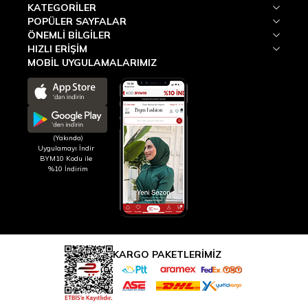
KATEGORILER
POPÜLER SAYFALAR
ÖNEMLI BILGILER
HIZLI ERIŞIM
MOBİL UYGULAMALARIMIZ
(Yakında)
Uygulamayı İndir
BYM10 Kodu ile
%10 İndirim
KARGO PAKETLERİMİZ