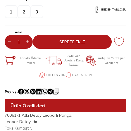
BEDEN TABLOSU
1
2
3
Adet
SEPETE EKLE
Aynı Gün
Kapıda Ödeme
Yurtiçi ve Yurtdışına
Ücretsiz Kargo
İmkanı
Gönderim
İmkanı
KOLEKSIYON
FIYAT ALARMI
Paylaş :
Ürün Özellikleri
70061-1 Atkı Detay Leoparlı Panço.
Leopar Detaylıdır.
Foks Kumaştır.