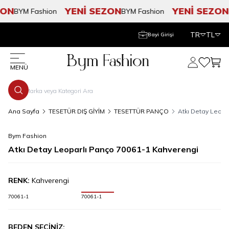
ON
YENİ SEZON
YENİ SEZON
BYM Fashion
BYM Fashion
B
TR
TL
Bayi Girişi
Hesabım
Favorile
Sepe
MENÜ
Ana Sayfa
TESETÜR DIŞ GİYİM
TESETTÜR PANÇO
Atkı Detay Leopa
Bym Fashion
Atkı Detay Leoparlı Panço 70061-1 Kahverengi
RENK:
Kahverengi
70061-1
70061-1
BEDEN SEÇİNİZ: