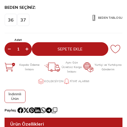
BEDEN SEÇİNİZ:
BEDEN TABLOSU
36
37
Adet
SEPETE EKLE
Aynı Gün
Kapıda Ödeme
Yurtiçi ve Yurtdışına
Ücretsiz Kargo
İmkanı
Gönderim
İmkanı
KOLEKSIYON
FIYAT ALARMI
İndirimli
Ürün
Paylaş :
Ürün Özellikleri