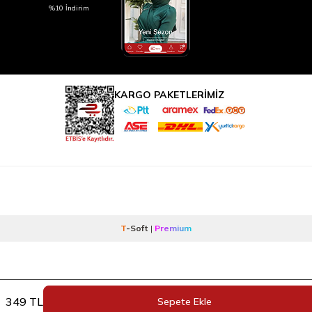
%10 İndirim
KARGO PAKETLERİMİZ
T
-Soft
|
Premium
349
TL
Sepete Ekle