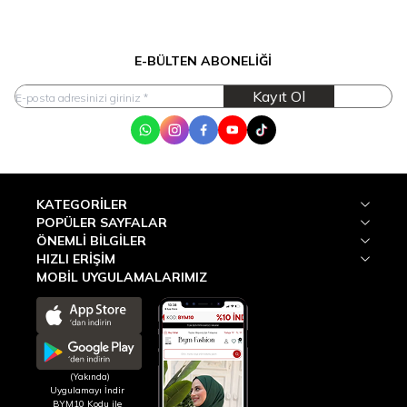
E-BÜLTEN ABONELIĞI
Kayıt Ol
WhatsApp
Instagram
Facebook
Youtube
Tik Tok
KATEGORILER
POPÜLER SAYFALAR
ÖNEMLI BILGILER
HIZLI ERIŞIM
MOBİL UYGULAMALARIMIZ
(Yakında)
Uygulamayı İndir
BYM10 Kodu ile