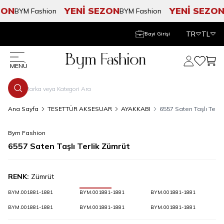
ON
YENİ SEZON
YENİ SEZON
BYM Fashion
BYM Fashion
B
TR
TL
Bayi Girişi
Hesabım
Favorile
Sepe
MENÜ
Ana Sayfa
TESETTÜR AKSESUAR
AYAKKABI
6557 Saten Taşlı Terli
Bym Fashion
6557 Saten Taşlı Terlik Zümrüt
RENK:
Zümrüt
BYM.001881-1881
BYM.001881-1881
BYM.001881-1881
BYM.001881-1881
BYM.001881-1881
BYM.001881-1881