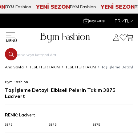
N
YENİ SEZON
YENİ SEZON
BYM Fashion
BYM Fashion
BYM
TR
TL
Bayi Girişi
Hesabım
Favorile
Sepe
MENÜ
Ana Sayfa
TESETTÜR TAKIM
TESETTÜR TAKIM
Taş İşleme Detaylı E
Bym Fashion
Taş İşleme Detaylı Elbiseli Pelerin Takım 3875
Lacivert
RENK:
Lacivert
3875
3875
3875