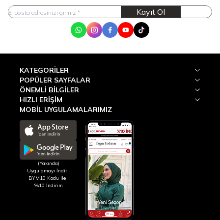
Kayıt Ol
WhatsApp
Instagram
Facebook
Youtube
Tik Tok
KATEGORILER
POPÜLER SAYFALAR
ÖNEMLI BILGILER
HIZLI ERIŞIM
MOBİL UYGULAMALARIMIZ
(Yakında)
Uygulamayı İndir
BYM10 Kodu ile
%10 İndirim