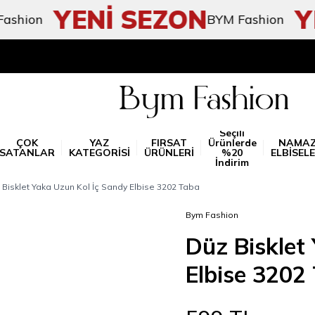
YENİ SEZON
YEN
on
BYM Fashion
Seçili
ÇOK
YAZ
FIRSAT
Ürünlerde
NAMA
SATANLAR
KATEGORİSİ
ÜRÜNLERİ
%20
ELBİSELE
İndirim
 Bisklet Yaka Uzun Kol İç Sandy Elbise 3202 Taba
Bym Fashion
Düz Bisklet
Elbise 3202