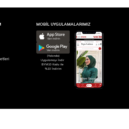
M
MOBİL UYGULAMALARIMIZ
(Yakında)
etleri
Uygulamayı İndir
BYM10 Kodu ile
%10 İndirim