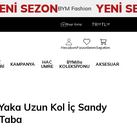
İ SEZON
YENİ SEZ
BYM Fashion
TR
TL
Bayi Girişi
Sepetim
Hesabım
Favorilerim
Z
HAC
BYMilla
KAMPANYA
AKSESUAR
Rİ
UMRE
KOLEKSİYONU
 Yaka Uzun Kol İç Sandy
 Taba