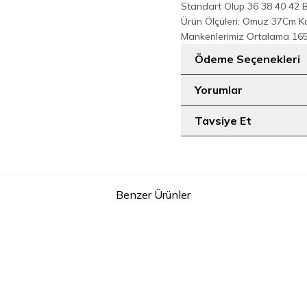
Standart Olup 36 38 40 42 
Ürün Ölçüleri: Omuz 37Cm 
Mankenlerimiz Ortalama 165
Ödeme Seçenekleri
Yorumlar
Tavsiye Et
Benzer Ürünler
2
Belden Lastikli Nakışlı Elbise 7001 Gümüş
Güpür Detay Pelerinli Elb
NI
2.199
TL
1.899
T