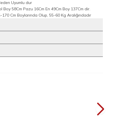
Beden Uyumlu dur
Kol Boy 58Cm Pazu 16Cm En 49Cm Boy 137Cm dir.
-170 Cm Boylarında Olup, 55-60 Kg Aralığındadır
1
7
ise 6079 Lacivert
Çiçek Nakışlı Şallı Elbise 7000 Siyah
YENI
L
2.199
TL