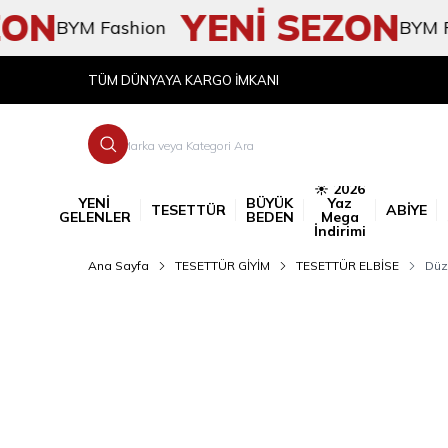
N
YENİ SEZON
BYM Fashion
BYM Fashi
TÜM DÜNYAYA KARGO İMKANI
☀️ 2026
YENİ
BÜYÜK
Yaz
TESETTÜR
ABİYE
GELENLER
BEDEN
Mega
İndirimi
Ana Sayfa
TESETTÜR GİYİM
TESETTÜR ELBİSE
Düz