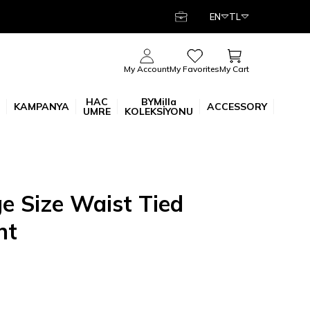
EN
TL
My Cart
My Account
My Favorites
HAC
BYMilla
KAMPANYA
ACCESSORY
UMRE
KOLEKSİYONU
e Size Waist Tied
nt