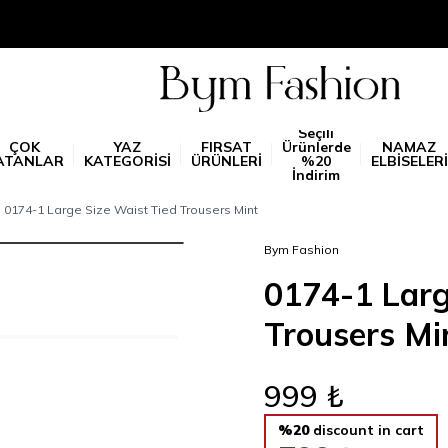
Seçili
ÇOK
YAZ
FIRSAT
Ürünlerde
NAMAZ
ATANLAR
KATEGORİSİ
ÜRÜNLERİ
%20
ELBİSELERİ
İndirim
0174-1 Large Size Waist Tied Trousers Mint
Bym Fashion
0174-1 Larg
Trousers Mi
999
₺
%20
discount in cart