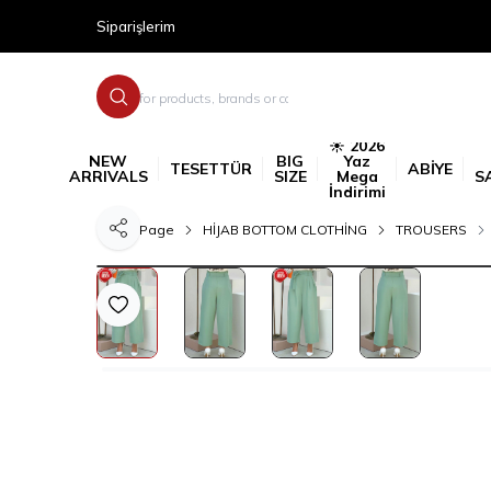
Siparişlerim
☀️ 2026
NEW
BIG
Yaz
TESETTÜR
ABİYE
ARRIVALS
SIZE
Mega
S
İndirimi
Home Page
HİJAB BOTTOM CLOTHİNG
TROUSERS
Share
Add to Favorite