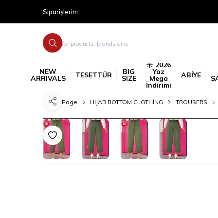
Siparişlerim
☀️ 2026
NEW
BIG
Yaz
TESETTÜR
ABİYE
ARRIVALS
SIZE
Mega
S
İndirimi
Home Page
HİJAB BOTTOM CLOTHİNG
TROUSERS
Share
Add to Favorite