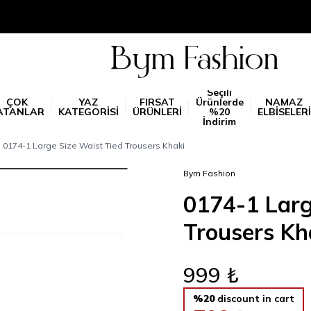
Seçili
ÇOK
YAZ
FIRSAT
Ürünlerde
NAMAZ
ATANLAR
KATEGORİSİ
ÜRÜNLERİ
%20
ELBİSELERİ
İndirim
0174-1 Large Size Waist Tied Trousers Khaki
Bym Fashion
0174-1 Larg
Trousers Kh
999
₺
%20
discount in cart