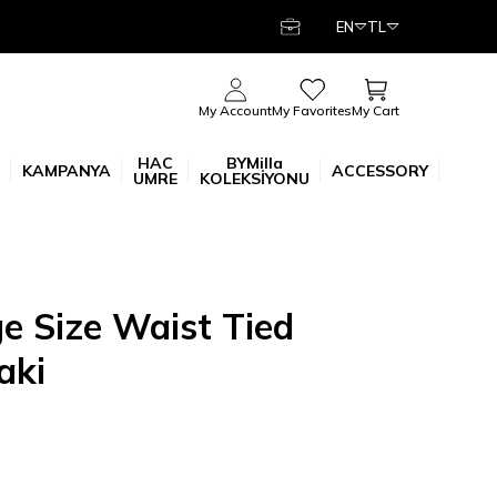
EN
TL
My Cart
My Account
My Favorites
HAC
BYMilla
KAMPANYA
ACCESSORY
UMRE
KOLEKSİYONU
e Size Waist Tied
aki