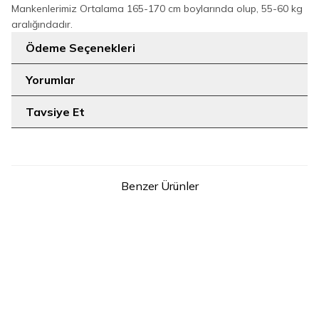
Mankenlerimiz Ortalama 165-170 cm boylarında olup, 55-60 kg
aralığındadır.
Ödeme Seçenekleri
Yorumlar
Tavsiye Et
Benzer Ürünler
9
9
1
2
3
1
2
3
Önü Piliseli Düğmeli Takım
Önü Piliseli Düğmeli Takım
YENI
YENI
8701 Taş
8701 Siyah
2.399
TL
2.399
TL
SEPETE EKLE
SEPETE EKLE