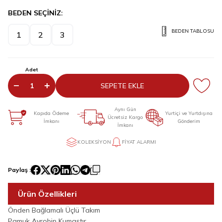
BEDEN SEÇİNİZ:
BEDEN TABLOSU
1
2
3
Adet
SEPETE EKLE
Aynı Gün
Kapıda Ödeme
Yurtiçi ve Yurtdışına
Ücretsiz Kargo
İmkanı
Gönderim
İmkanı
KOLEKSIYON
FIYAT ALARMI
Paylaş :
Ürün Özellikleri
Önden Bağlamalı Üçlü Takım
Pamuk Ayrobin Kumaştır.