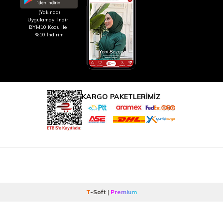
(Yakında)
Uygulamayı İndir
BYM10 Kodu ile
%10 İndirim
KARGO PAKETLERİMİZ
T
-Soft
|
Premium