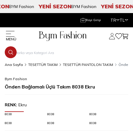
ON
YENİ SEZON
YENİ SEZON
BYM Fashion
BYM Fashion
TR
TL
Bayi Girişi
Hesabım
Favorile
Sepe
MENÜ
Ana Sayfa
TESETTÜR TAKIM
TESETTÜR PANTOLON TAKIM
Önden B
Bym Fashion
Önden Bağlamalı Üçlü Takım 8038 Ekru
RENK:
Ekru
8038
8038
8038
8038
8038
8038