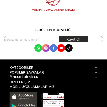
TÜM DÜNYAYA KARGO İMKANI
E-BÜLTEN ABONELIĞI
Kayıt Ol
WhatsApp
Instagram
Facebook
Youtube
Tik Tok
KATEGORILER
POPÜLER SAYFALAR
ÖNEMLI BILGILER
HIZLI ERIŞIM
MOBİL UYGULAMALARIMIZ