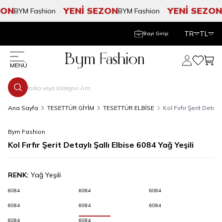
ON
YENİ SEZON
YENİ SEZON
BYM Fashion
BYM Fashion
B
TR
TL
Bayi Girişi
Hesabım
Favorile
Sepe
MENÜ
Ana Sayfa
TESETTÜR GİYİM
TESETTÜR ELBİSE
Kol Fırfır Şerit Detayl
Bym Fashion
Kol Fırfır Şerit Detaylı Şallı Elbise 6084 Yağ Yeşili
RENK:
Yağ Yeşili
6084
6084
6084
6084
6084
6084
6084
6084