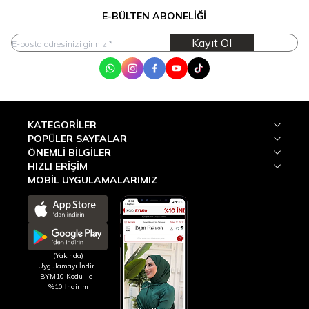
E-BÜLTEN ABONELIĞI
Kayıt Ol
WhatsApp
Instagram
Facebook
Youtube
Tik Tok
KATEGORILER
POPÜLER SAYFALAR
ÖNEMLI BILGILER
HIZLI ERIŞIM
MOBİL UYGULAMALARIMIZ
(Yakında)
Uygulamayı İndir
BYM10 Kodu ile
%10 İndirim