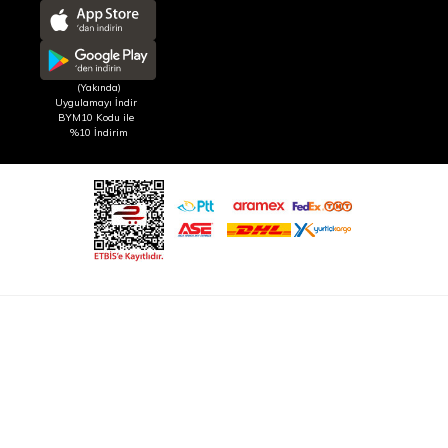
(Yakında)
Uygulamayı İndir
BYM10 Kodu ile
%10 İndirim