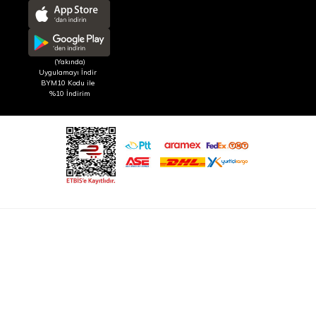
(Yakında)
Uygulamayı İndir
BYM10 Kodu ile
%10 İndirim