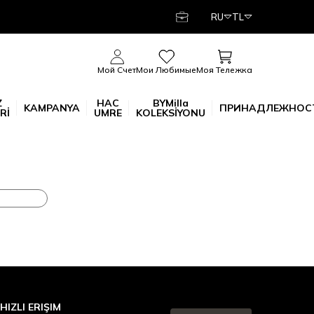
RU
TL
Моя Тележка
Мой Счет
Мои Любимые
Z
HAC
BYMilla
KAMPANYA
ПРИНАДЛЕЖНОС
Rİ
UMRE
KOLEKSİYONU
HIZLI ERIŞIM