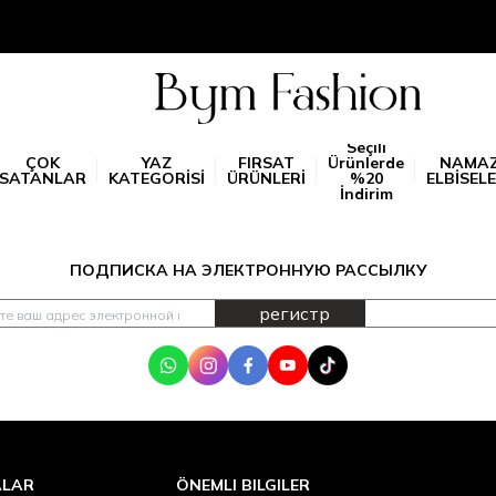
Seçili
ÇOK
YAZ
FIRSAT
Ürünlerde
NAMA
SATANLAR
KATEGORİSİ
ÜRÜNLERİ
%20
ELBİSELE
İndirim
ПОДПИСКА НА ЭЛЕКТРОННУЮ РАССЫЛКУ
регистр
WhatsApp
Instagram
Facebook
Youtube
Tik Tok
ALAR
ÖNEMLI BILGILER