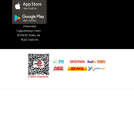
(Yakında)
Uygulamayı İndir
BYM10 Kodu ile
%10 İndirim