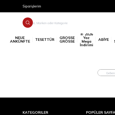
Siparişlerim
☀️ 2026
NEUE
GROSSE
Yaz
TESETTÜR
ABİYE
ANKÜNFTE
GRÖSSE
Mega
İndirimi
KATEGORILER
POPÜLER SAYF