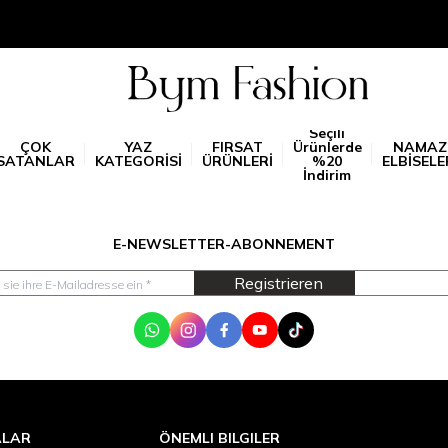
Seçili
ÇOK
YAZ
FIRSAT
Ürünlerde
NAMAZ
SATANLAR
KATEGORİSİ
ÜRÜNLERİ
%20
ELBİSELE
İndirim
E-NEWSLETTER-ABONNEMENT
Registrieren
WhatsApp
Instagram
Facebook
Youtube
Tik Tok
ALAR
ÖNEMLI BILGILER