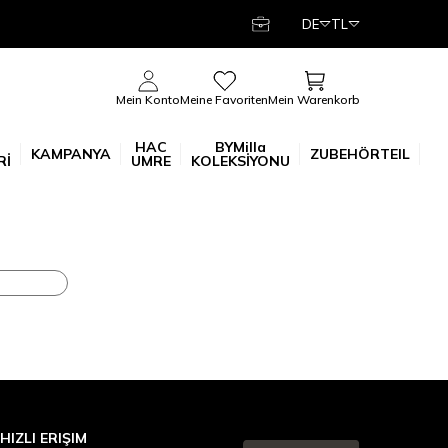
DE
TL
Mein Warenkorb
Mein Konto
Meine Favoriten
HAC
BYMilla
KAMPANYA
ZUBEHÖRTEIL
Rİ
UMRE
KOLEKSİYONU
HIZLI ERIŞIM