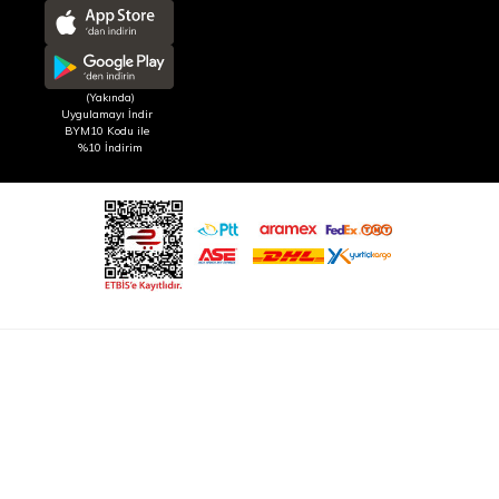
(Yakında)
Uygulamayı İndir
BYM10 Kodu ile
%10 İndirim