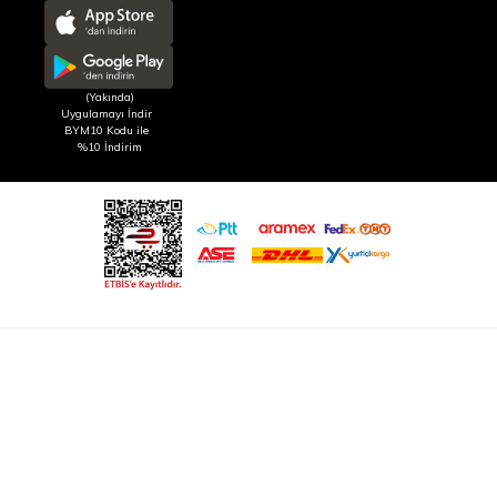
(Yakında)
Uygulamayı İndir
BYM10 Kodu ile
%10 İndirim