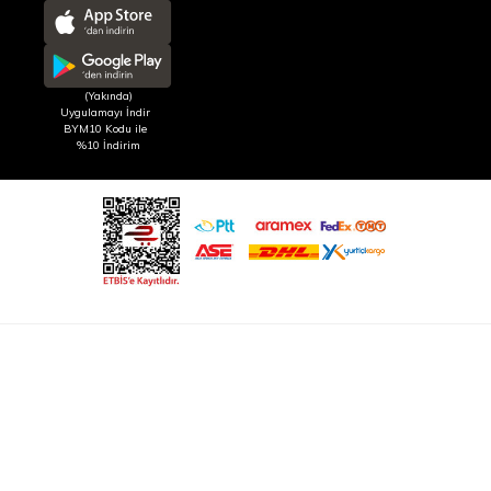
(Yakında)
Uygulamayı İndir
BYM10 Kodu ile
%10 İndirim