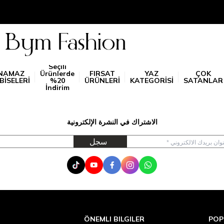
Seçili
NAMAZ
Ürünlerde
FIRSAT
YAZ
ÇOK
BİSELERİ
%20
ÜRÜNLERİ
KATEGORİSİ
SATANLAR
İndirim
الاشتراك في النشرة الإلكترونية
سجل
Tik Tok
Youtube
Facebook
Instagram
WhatsApp
ÖNEMLI BILGILER
POP