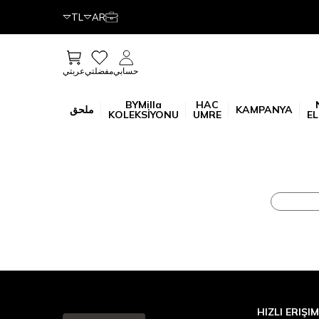
TL
AR
عربتي
حسابي
مفضلتي
BYMilla
HAC
KAMPANYA
ملحق
KOLEKSİYONU
UMRE
EL
HIZLI ERIŞIM