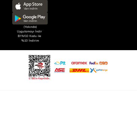
(Yakında)
Uygulamayı İndir
BYM10 Kodu ile
%10 İndirim