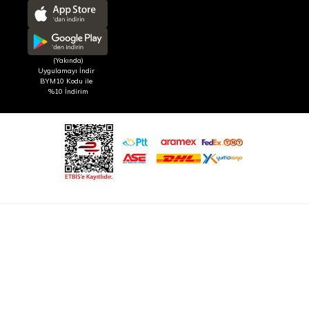
(Yakında)
Uygulamayı İndir
BYM10 Kodu ile
%10 İndirim