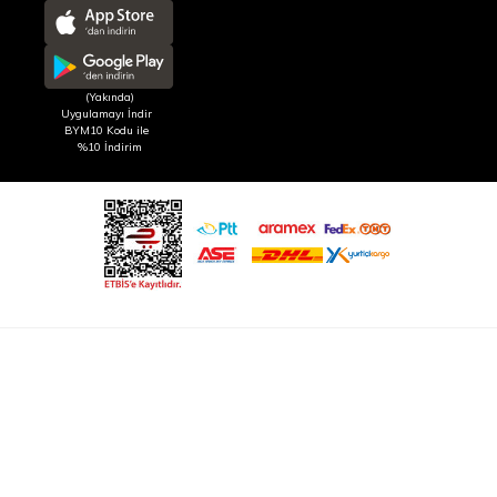
(Yakında)
Uygulamayı İndir
BYM10 Kodu ile
%10 İndirim