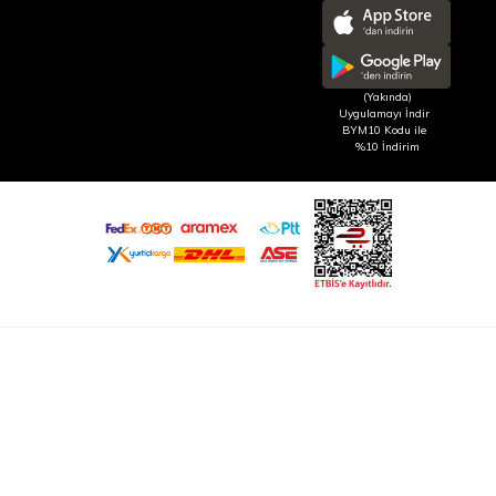
(Yakında)
Uygulamayı İndir
BYM10 Kodu ile
%10 İndirim