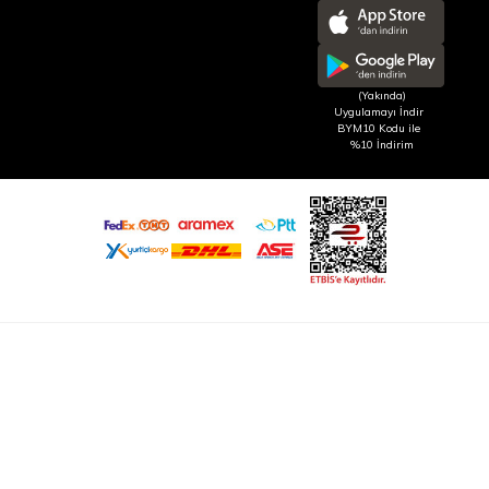
(Yakında)
Uygulamayı İndir
BYM10 Kodu ile
%10 İndirim