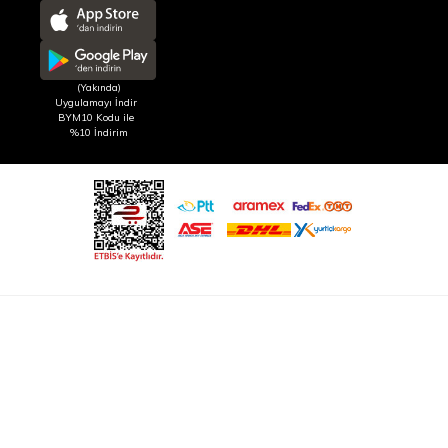
(Yakında)
Uygulamayı İndir
BYM10 Kodu ile
%10 İndirim