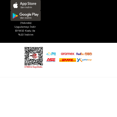
(Yakında)
Uygulamayı İndir
BYM10 Kodu ile
%10 İndirim