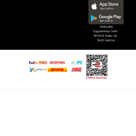
(Yakında)
Uygulamayı İndir
BYM10 Kodu ile
%10 İndirim