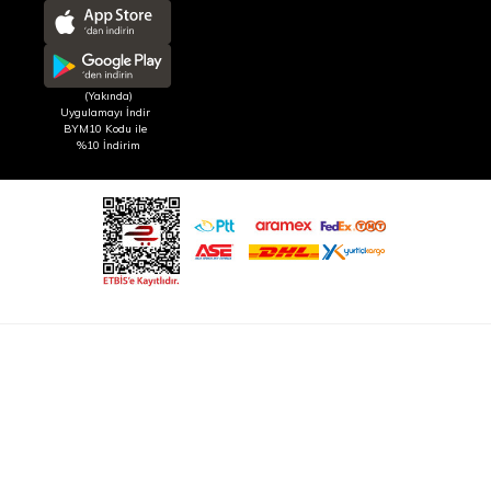
(Yakında)
Uygulamayı İndir
BYM10 Kodu ile
%10 İndirim