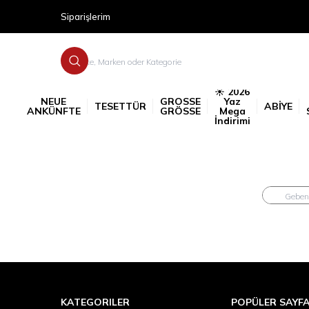
Siparişlerim
☀️ 2026
NEUE
GROSSE
Yaz
TESETTÜR
ABİYE
ANKÜNFTE
GRÖSSE
Mega
İndirimi
KATEGORILER
POPÜLER SAYF