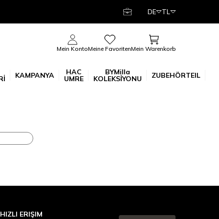
DE
TL
Mein Warenkorb
Mein Konto
Meine Favoriten
HAC
BYMilla
KAMPANYA
ZUBEHÖRTEIL
Rİ
UMRE
KOLEKSİYONU
HIZLI ERIŞIM