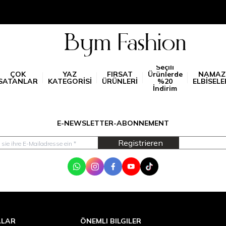
Seçili
ÇOK
YAZ
FIRSAT
Ürünlerde
NAMAZ
SATANLAR
KATEGORİSİ
ÜRÜNLERİ
%20
ELBİSELE
İndirim
E-NEWSLETTER-ABONNEMENT
Registrieren
WhatsApp
Instagram
Facebook
Youtube
Tik Tok
ALAR
ÖNEMLI BILGILER