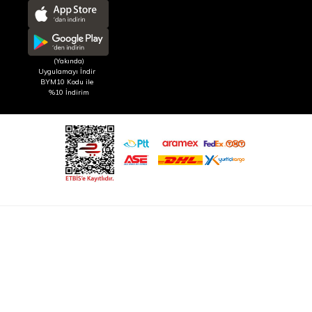
(Yakında)
Uygulamayı İndir
BYM10 Kodu ile
%10 İndirim