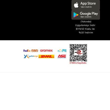
(Yakında)
Uygulamayı İndir
BYM10 Kodu ile
%10 İndirim