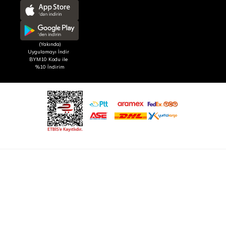
(Yakında)
Uygulamayı İndir
BYM10 Kodu ile
%10 İndirim