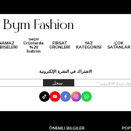
Seçili
NAMAZ
Ürünlerde
FIRSAT
YAZ
ÇOK
BİSELERİ
%20
ÜRÜNLERİ
KATEGORİSİ
SATANLAR
İndirim
الاشتراك في النشرة الإلكترونية
سجل
Tik Tok
Youtube
Facebook
Instagram
WhatsApp
ÖNEMLI BILGILER
POP