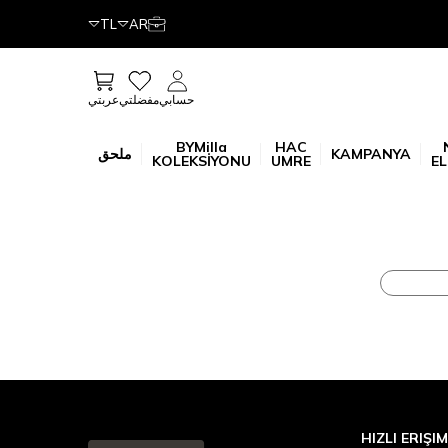
TL
AR
عربتي
حسابي
مفضلتي
BYMilla
HAC
KAMPANYA
ملحق
KOLEKSİYONU
UMRE
EL
HIZLI ERIŞIM