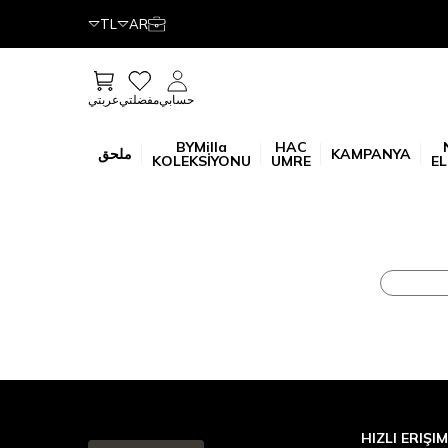
TL
AR
عربتي
حسابي
مفضلتي
BYMilla
HAC
KAMPANYA
ملحق
KOLEKSİYONU
UMRE
EL
HIZLI ERIŞIM