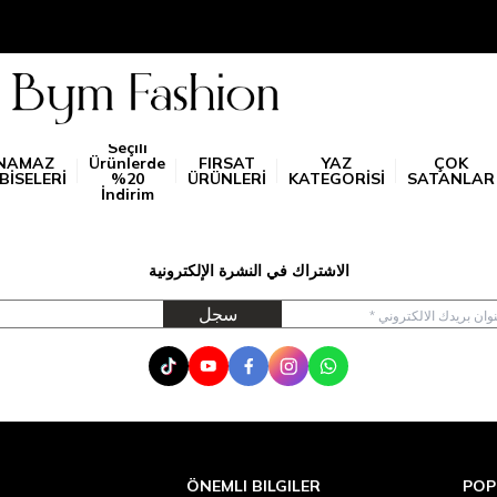
Seçili
NAMAZ
Ürünlerde
FIRSAT
YAZ
ÇOK
BİSELERİ
%20
ÜRÜNLERİ
KATEGORİSİ
SATANLAR
İndirim
الاشتراك في النشرة الإلكترونية
سجل
Tik Tok
Youtube
Facebook
Instagram
WhatsApp
ÖNEMLI BILGILER
POP