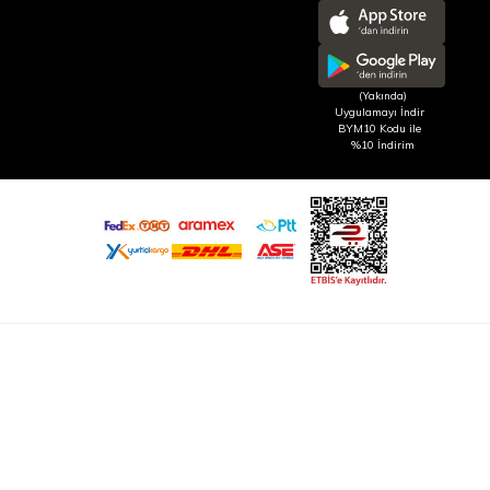
(Yakında)
Uygulamayı İndir
BYM10 Kodu ile
%10 İndirim