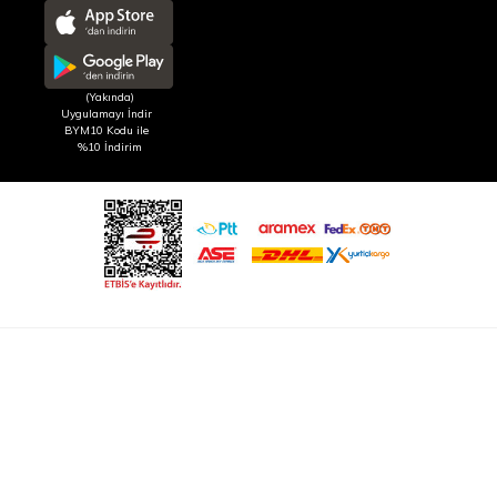
(Yakında)
Uygulamayı İndir
BYM10 Kodu ile
%10 İndirim