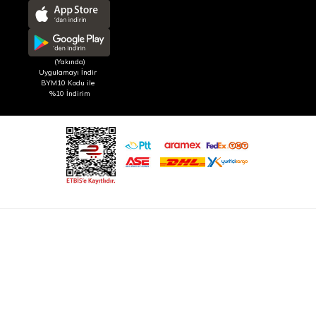
(Yakında)
Uygulamayı İndir
BYM10 Kodu ile
%10 İndirim