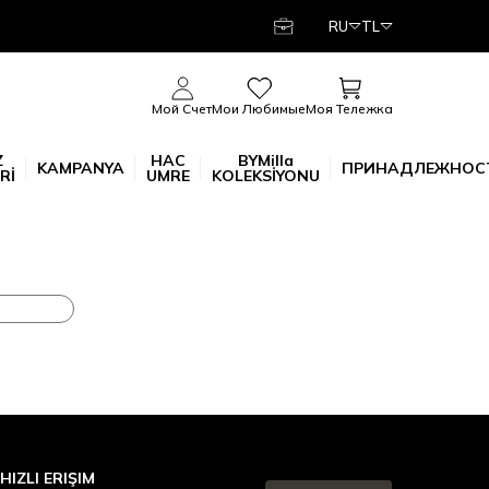
RU
TL
Моя Тележка
Мой Счет
Мои Любимые
Z
HAC
BYMilla
KAMPANYA
ПРИНАДЛЕЖНОС
Rİ
UMRE
KOLEKSİYONU
HIZLI ERIŞIM