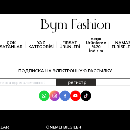
Seçili
ÇOK
YAZ
FIRSAT
Ürünlerde
NAMA
SATANLAR
KATEGORİSİ
ÜRÜNLERİ
%20
ELBİSELE
İndirim
ПОДПИСКА НА ЭЛЕКТРОННУЮ РАССЫЛКУ
регистр
WhatsApp
Instagram
Facebook
Youtube
Tik Tok
ALAR
ÖNEMLI BILGILER